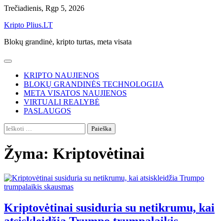
Skip
Trečiadienis, Rgp 5, 2026
to
Kripto Plius.LT
content
Blokų grandinė, kripto turtas, meta visata
KRIPTO NAUJIENOS
BLOKŲ GRANDINĖS TECHNOLOGIJA
META VISATOS NAUJIENOS
VIRTUALI REALYBĖ
PASLAUGOS
Ieškoti:
Žyma:
Kriptovėtinai
Kriptovėtinai susiduria su netikrumu, kai
atsiskleidžia Trumpo trumpalaikis