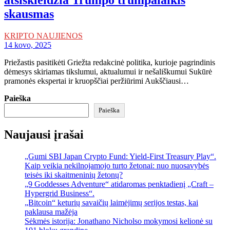
skausmas
KRIPTO NAUJIENOS
14 kovo, 2025
Priežastis pasitikėti Griežta redakcinė politika, kurioje pagrindinis
dėmesys skiriamas tikslumui, aktualumui ir nešališkumui Sukūrė
pramonės ekspertai ir kruopščiai peržiūrimi Aukščiausi…
Paieška
Paieška
Naujausi įrašai
„Gumi SBI Japan Crypto Fund: Yield-First Treasury Play“.
Kaip veikia nekilnojamojo turto žetonai: nuo nuosavybės
teisės iki skaitmeninių žetonų?
„9 Goddesses Adventure“ atidaromas penktadienį „Craft –
Hypergrid Business“.
„Bitcoin“ keturių savaičių laimėjimų serijos testas, kai
paklausa mažėja
Sėkmės istorija: Jonathano Nicholso mokymosi kelionė su