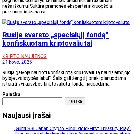
pagrindinis dėmesys skiriamas tikslumui, aktualumui ir
nešališkumui Sukūrė pramonės ekspertai ir kruopščiai
peržiūrimi Aukščiausi…
Rusija svarsto „specialųjį fondą“
konfiskuotam kriptovaliutai
KRIPTO NAUJIENOS
21 kovo, 2025
Rusija galvoja naudoti konfiskuotą kriptovaliutą baudžiamojoje
byloje „valstybės labui“. Šalis gali žengti į priekį planuodama
įsteigti vyriausybės kriptovaliutų fondą, naudodama…
Paieška
Paieška
Naujausi įrašai
„Gumi SBI Japan Crypto Fund: Yield-First Treasury Play“.