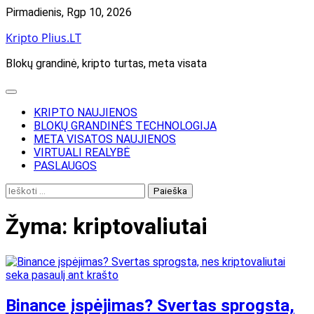
Skip
Pirmadienis, Rgp 10, 2026
to
Kripto Plius.LT
content
Blokų grandinė, kripto turtas, meta visata
KRIPTO NAUJIENOS
BLOKŲ GRANDINĖS TECHNOLOGIJA
META VISATOS NAUJIENOS
VIRTUALI REALYBĖ
PASLAUGOS
Ieškoti:
Žyma:
kriptovaliutai
Binance įspėjimas? Svertas sprogsta,