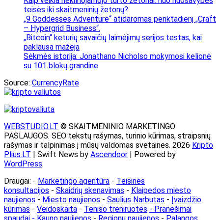
Kaip veikia nekilnojamojo turto žetonai: nuo nuosavybės
teisės iki skaitmeninių žetonų?
„9 Goddesses Adventure“ atidaromas penktadienį „Craft
– Hypergrid Business“.
„Bitcoin“ keturių savaičių laimėjimų serijos testas, kai
paklausa mažėja
Sėkmės istorija: Jonathano Nicholso mokymosi kelionė
su 101 blokų grandine
Source:
CurrencyRate
WEBSTUDIO.LT
© SKAITMENINIO MARKETINGO
PASLAUGOS. SEO tekstų rašymas, turinio kūrimas, straipsnių
rašymas ir talpinimas į mūsų valdomas svetaines. 2026
Kripto
Plius.LT
| Swift News by
Ascendoor
| Powered by
WordPress
.
Draugai: -
Marketingo agentūra
-
Teisinės
konsultacijos
-
Skaidrių skenavimas
-
Klaipedos miesto
naujienos
-
Miesto naujienos
-
Saulius Narbutas
-
Įvaizdžio
kūrimas
-
Veidoskaita
-
Teniso treniruotės
- Pranešimai
spaudai -
Kauno naujienos
-
Regionų naujienos
-
Palangos