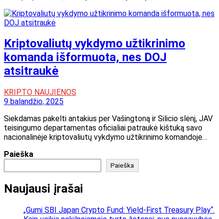
Kriptovaliutų vykdymo užtikrinimo
komanda išformuota, nes DOJ
atsitraukė
KRIPTO NAUJIENOS
9 balandžio, 2025
Siekdamas pakelti antakius per Vašingtoną ir Silicio slėnį, JAV
teisingumo departamentas oficialiai patraukė kištuką savo
nacionalinėje kriptovaliutų vykdymo užtikrinimo komandoje…
Paieška
Paieška
Naujausi įrašai
„Gumi SBI Japan Crypto Fund: Yield-First Treasury Play“.