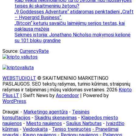
Kaip veikia nekilnojamojo turto žetonai: nuo nuosavybės
teisės iki skaitmeninių žetonų?
„9 Goddesses Adventure“ atidaromas penktadienį „Craft
– Hypergrid Business“.
„Bitcoin“ keturių savaičių laimėjimų serijos testas, kai
paklausa mažėja
Sėkmės istorija: Jonathano Nicholso mokymosi kelionė
su 101 blokų grandine
Source:
CurrencyRate
WEBSTUDIO.LT
© SKAITMENINIO MARKETINGO
PASLAUGOS. SEO tekstų rašymas, turinio kūrimas, straipsnių
rašymas ir talpinimas į mūsų valdomas svetaines. 2026
Kripto
Plius.LT
| Swift News by
Ascendoor
| Powered by
WordPress
.
Draugai: -
Marketingo agentūra
-
Teisinės
konsultacijos
-
Skaidrių skenavimas
-
Klaipedos miesto
naujienos
-
Miesto naujienos
-
Saulius Narbutas
-
Įvaizdžio
kūrimas
-
Veidoskaita
-
Teniso treniruotės
- Pranešimai
spaudai -
Kauno naujienos
-
Regionų naujienos
-
Palangos