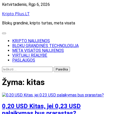
Skip
Ketvirtadienis, Rgp 6, 2026
to
Kripto Plius.LT
content
Blokų grandinė, kripto turtas, meta visata
KRIPTO NAUJIENOS
BLOKŲ GRANDINĖS TECHNOLOGIJA
META VISATOS NAUJIENOS
VIRTUALI REALYBĖ
PASLAUGOS
Ieškoti:
Žyma:
kitas
0,20 USD Kitas, jei 0,23 USD
palaikymas bus prarastas?