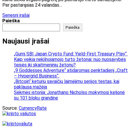
Per pastarąsias 24 valandas…
Navigacija
Senesni įrašai
Paieška
tarp
Paieška
įrašų
Naujausi įrašai
„Gumi SBI Japan Crypto Fund: Yield-First Treasury Play“.
Kaip veikia nekilnojamojo turto žetonai: nuo nuosavybės
teisės iki skaitmeninių žetonų?
„9 Goddesses Adventure“ atidaromas penktadienį „Craft
– Hypergrid Business“.
„Bitcoin“ keturių savaičių laimėjimų serijos testas, kai
paklausa mažėja
Sėkmės istorija: Jonathano Nicholso mokymosi kelionė
su 101 blokų grandine
Source:
CurrencyRate