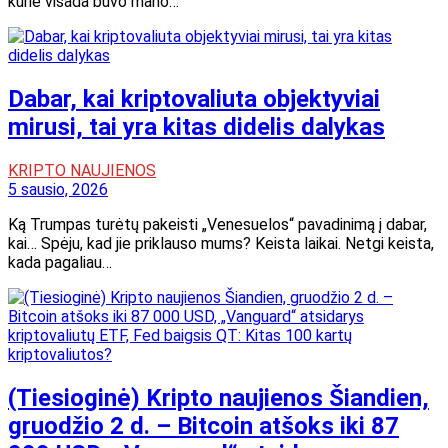
kurie visada buvo mano…
Dabar, kai kriptovaliuta objektyviai
mirusi, tai yra kitas didelis dalykas
KRIPTO NAUJIENOS
5 sausio, 2026
Ką Trumpas turėtų pakeisti „Venesuelos“ pavadinimą į dabar,
kai… Spėju, kad jie priklauso mums? Keista laikai. Netgi keista,
kada pagaliau…
(Tiesioginė) Kripto naujienos Šiandien,
gruodžio 2 d. – Bitcoin atšoks iki 87