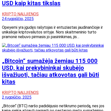
USD kaip kitas tikslas
KRIPTO NAUJIENOS
24 rugpjūčio, 2025
Opeyemi yra įgudęs rašytojas ir entuziastas jaudinančioje ir
unikalioje kriptovaliutos srityje. Nors skaitmeninio turto
pramonė nebuvo pirmasis jo pasirinkimas, jis…
„Bitcoin“ sumažėja žemiau 115 000
USD, kai prekybininkai skubėjo
išvažiuoti, tačiau atkovotas gali būti
kitas
KRIPTO NAUJIENOS
2 rugpjūčio, 2025
„Bitcoin“ (BTC) naršo padidėjusio netikrumo periodą, nes jos
kaina siekia atgauti pagreitį po pastarojo meto sumažėjimo.