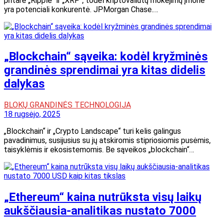
pritarė „Ripple“ ir „XRP“, todėl kriptovaliutų mokėjimų įmonė
yra potenciali konkurentė. JPMorgan Chase.…
„Blockchain“ sąveika: kodėl kryžminės
grandinės sprendimai yra kitas didelis
dalykas
BLOKŲ GRANDINĖS TECHNOLOGIJA
18 rugsėjo, 2025
„Blockchain“ ir „Crypto Landscape“ turi kelis galingus
pavadinimus, susijusius su jų atskiromis stipriosiomis pusėmis,
taisyklėmis ir ekosistemomis. Be sąveikos „blockchain“…
„Ethereum“ kaina nutrūksta visų laikų
aukščiausia-analitikas nustato 7000