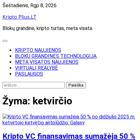
Skip
Šeštadienis, Rgp 8, 2026
to
Kripto Plius.LT
content
Blokų grandinė, kripto turtas, meta visata
KRIPTO NAUJIENOS
BLOKŲ GRANDINĖS TECHNOLOGIJA
META VISATOS NAUJIENOS
VIRTUALI REALYBĖ
PASLAUGOS
Ieškoti:
Žyma:
ketvirčio
Kripto VC finansavimas sumažėja 50 %