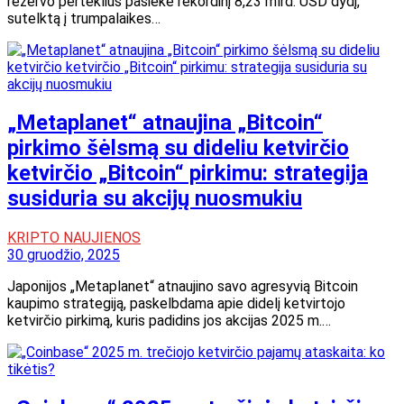
rezervo perteklius pasiekė rekordinį 8,23 mlrd. USD dydį,
sutelktą į trumpalaikes…
„Metaplanet“ atnaujina „Bitcoin“
pirkimo šėlsmą su dideliu ketvirčio
ketvirčio „Bitcoin“ pirkimu: strategija
susiduria su akcijų nuosmukiu
KRIPTO NAUJIENOS
30 gruodžio, 2025
Japonijos „Metaplanet“ atnaujino savo agresyvią Bitcoin
kaupimo strategiją, paskelbdama apie didelį ketvirtojo
ketvirčio pirkimą, kuris padidins jos akcijas 2025 m.…