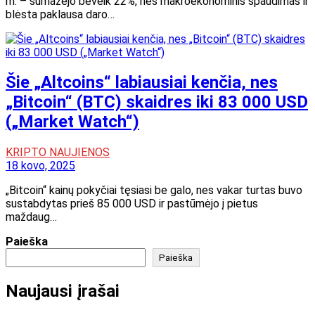
m. – sumažėjo beveik 22%, nes makroekonominis spaudimas ir
blėsta paklausa daro…
Šie „Altcoins“ labiausiai kenčia, nes
„Bitcoin“ (BTC) skaidres iki 83 000 USD
(„Market Watch“)
KRIPTO NAUJIENOS
18 kovo, 2025
„Bitcoin“ kainų pokyčiai tęsiasi be galo, nes vakar turtas buvo
sustabdytas prieš 85 000 USD ir pastūmėjo į pietus
maždaug…
Paieška
Paieška
Naujausi įrašai