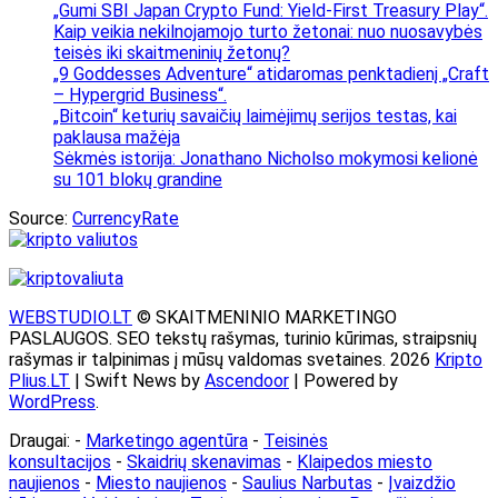
„Gumi SBI Japan Crypto Fund: Yield-First Treasury Play“.
Kaip veikia nekilnojamojo turto žetonai: nuo nuosavybės
teisės iki skaitmeninių žetonų?
„9 Goddesses Adventure“ atidaromas penktadienį „Craft
– Hypergrid Business“.
„Bitcoin“ keturių savaičių laimėjimų serijos testas, kai
paklausa mažėja
Sėkmės istorija: Jonathano Nicholso mokymosi kelionė
su 101 blokų grandine
Source:
CurrencyRate
WEBSTUDIO.LT
© SKAITMENINIO MARKETINGO
PASLAUGOS. SEO tekstų rašymas, turinio kūrimas, straipsnių
rašymas ir talpinimas į mūsų valdomas svetaines. 2026
Kripto
Plius.LT
| Swift News by
Ascendoor
| Powered by
WordPress
.
Draugai: -
Marketingo agentūra
-
Teisinės
konsultacijos
-
Skaidrių skenavimas
-
Klaipedos miesto
naujienos
-
Miesto naujienos
-
Saulius Narbutas
-
Įvaizdžio