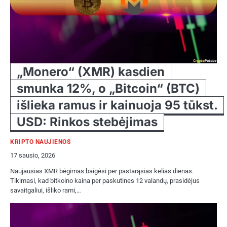
„Monero“ (XMR) kasdien
smunka 12%, o „Bitcoin“ (BTC)
išlieka ramus ir kainuoja 95 tūkst.
USD: Rinkos stebėjimas
KRIPTO NAUJIENOS
17 sausio, 2026
Naujausias XMR bėgimas baigėsi per pastarąsias kelias dienas.
Tikimasi, kad bitkoino kaina per paskutines 12 valandų, prasidėjus
savaitgaliui, išliko rami,…