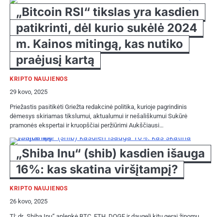
„Bitcoin RSI“ tikslas yra kasdien
patikrinti, dėl kurio sukėlė 2024
m. Kainos mitingą, kas nutiko
praėjusį kartą
KRIPTO NAUJIENOS
29 kovo, 2025
Priežastis pasitikėti Griežta redakcinė politika, kurioje pagrindinis
dėmesys skiriamas tikslumui, aktualumui ir nešališkumui Sukūrė
pramonės ekspertai ir kruopščiai peržiūrimi Aukščiausi…
„Shiba Inu“ (shib) kasdien išauga
16%: kas skatina viršįtampį?
KRIPTO NAUJIENOS
26 kovo, 2025
Tl; dr „Shiba Inu“ aplenkė BTC, ETH, DOGE ir daugelį kitų gerai žinomų