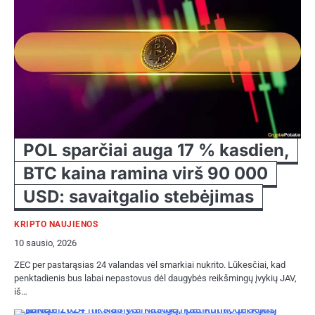
POL sparčiai auga 17 % kasdien,
BTC kaina ramina virš 90 000
USD: savaitgalio stebėjimas
KRIPTO NAUJIENOS
10 sausio, 2026
ZEC per pastarąsias 24 valandas vėl smarkiai nukrito. Lūkesčiai, kad
penktadienis bus labai nepastovus dėl daugybės reikšmingų įvykių JAV,
iš…