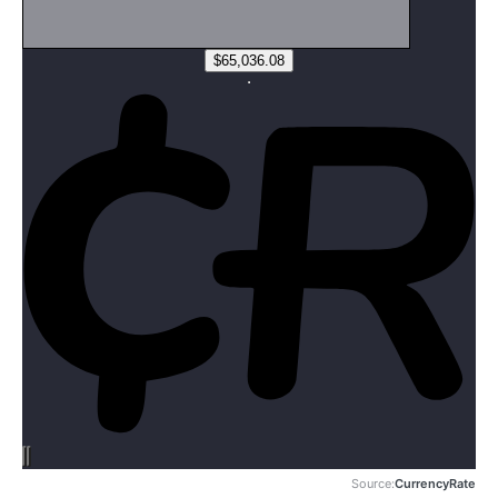
Source:
CurrencyRate