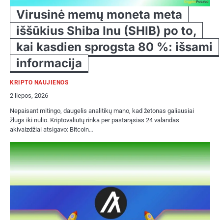
Virusinė memų moneta meta
iššūkius Shiba Inu (SHIB) po to,
kai kasdien sprogsta 80 %: išsami
informacija
KRIPTO NAUJIENOS
2 liepos, 2026
Nepaisant mitingo, daugelis analitikų mano, kad žetonas galiausiai
žlugs iki nulio. Kriptovaliutų rinka per pastarąsias 24 valandas
akivaizdžiai atsigavo: Bitcoin…