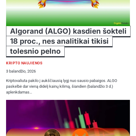
Algorand (ALGO) kasdien šokteli
18 proc., nes analitikai tikisi
tolesnio pelno
KRIPTO NAUJIENOS
3 balandžio, 2026
Kriptovaliuta pakilo į aukščiausią lygį nuo sausio pabaigos. ALGO
paskelbė dar vieną didelį kainų kilimą, šiandien (balandžio 3 d.)
aplenkdamas…