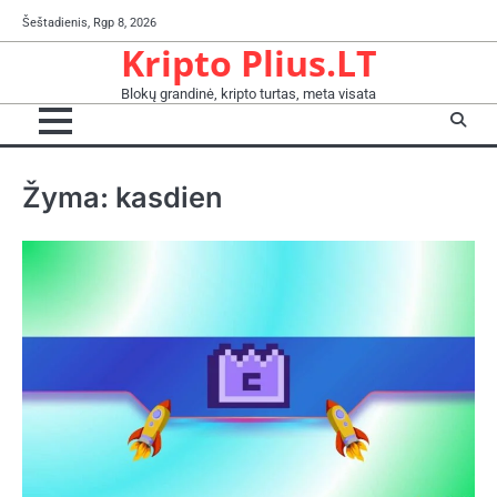
Skip
Šeštadienis, Rgp 8, 2026
to
Kripto Plius.LT
content
Blokų grandinė, kripto turtas, meta visata
Žyma:
kasdien