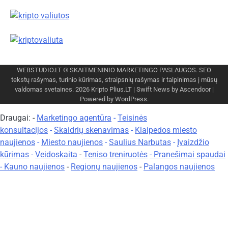
WEBSTUDIO.LT
© SKAITMENINIO MARKETINGO PASLAUGOS. SEO
tekstų rašymas, turinio kūrimas, straipsnių rašymas ir talpinimas į mūsų
valdomas svetaines. 2026
Kripto Plius.LT
| Swift News by
Ascendoor
|
Powered by
WordPress
.
Draugai: -
Marketingo agentūra
-
Teisinės
konsultacijos
-
Skaidrių skenavimas
-
Klaipedos miesto
naujienos
-
Miesto naujienos
-
Saulius Narbutas
-
Įvaizdžio
kūrimas
-
Veidoskaita
-
Teniso treniruotės
- Pranešimai spaudai
-
Kauno naujienos
-
Regionų naujienos
-
Palangos naujienos