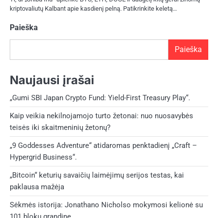
kriptovaliutų Kalbant apie kasdienį pelną. Patikrinkite keletą…
Paieška
Paieška
Naujausi įrašai
„Gumi SBI Japan Crypto Fund: Yield-First Treasury Play“.
Kaip veikia nekilnojamojo turto žetonai: nuo nuosavybės
teisės iki skaitmeninių žetonų?
„9 Goddesses Adventure“ atidaromas penktadienį „Craft –
Hypergrid Business“.
„Bitcoin“ keturių savaičių laimėjimų serijos testas, kai
paklausa mažėja
Sėkmės istorija: Jonathano Nicholso mokymosi kelionė su
101 blokų grandine