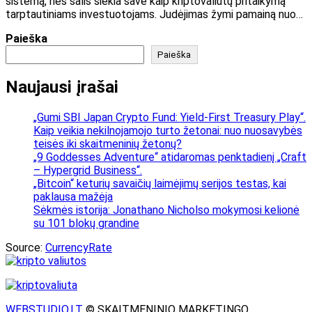
sistemą, nes šalis siekia save kaip kriptovaliutų pritaikymą
tarptautiniams investuotojams. Judėjimas žymi pamainą nuo…
Paieška
Paieška
Naujausi įrašai
„Gumi SBI Japan Crypto Fund: Yield-First Treasury Play“.
Kaip veikia nekilnojamojo turto žetonai: nuo nuosavybės
teisės iki skaitmeninių žetonų?
„9 Goddesses Adventure“ atidaromas penktadienį „Craft
– Hypergrid Business“.
„Bitcoin“ keturių savaičių laimėjimų serijos testas, kai
paklausa mažėja
Sėkmės istorija: Jonathano Nicholso mokymosi kelionė
su 101 blokų grandine
Source:
CurrencyRate
WEBSTUDIO.LT
© SKAITMENINIO MARKETINGO