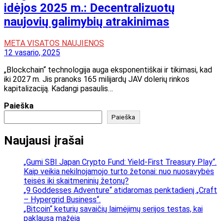
idėjos 2025 m.: Decentralizuotų
naujovių galimybių atrakinimas
META VISATOS NAUJIENOS
12 vasario, 2025
„Blockchain“ technologija auga eksponentiškai ir tikimasi, kad
iki 2027 m. Jis pranoks 165 milijardų JAV dolerių rinkos
kapitalizaciją. Kadangi pasaulis…
Paieška
Paieška
Naujausi įrašai
„Gumi SBI Japan Crypto Fund: Yield-First Treasury Play“.
Kaip veikia nekilnojamojo turto žetonai: nuo nuosavybės
teisės iki skaitmeninių žetonų?
„9 Goddesses Adventure“ atidaromas penktadienį „Craft
– Hypergrid Business“.
„Bitcoin“ keturių savaičių laimėjimų serijos testas, kai
paklausa mažėja