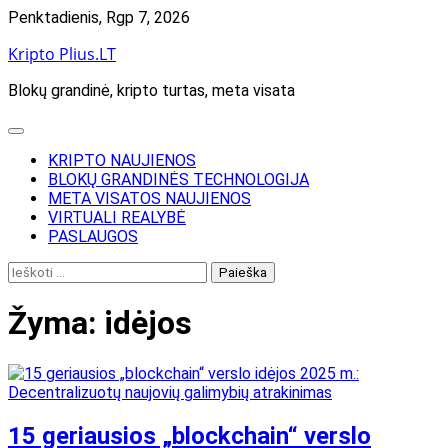
Skip
Penktadienis, Rgp 7, 2026
to
Kripto Plius.LT
content
Blokų grandinė, kripto turtas, meta visata
KRIPTO NAUJIENOS
BLOKŲ GRANDINĖS TECHNOLOGIJA
META VISATOS NAUJIENOS
VIRTUALI REALYBĖ
PASLAUGOS
Ieškoti:
Žyma:
idėjos
15 geriausios „blockchain“ verslo