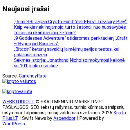
Naujausi įrašai
„Gumi SBI Japan Crypto Fund: Yield-First Treasury Play“.
Kaip veikia nekilnojamojo turto žetonai: nuo nuosavybės
teisės iki skaitmeninių žetonų?
„9 Goddesses Adventure“ atidaromas penktadienį „Craft
– Hypergrid Business“.
„Bitcoin“ keturių savaičių laimėjimų serijos testas, kai
paklausa mažėja
Sėkmės istorija: Jonathano Nicholso mokymosi kelionė
su 101 blokų grandine
Source:
CurrencyRate
WEBSTUDIO.LT
© SKAITMENINIO MARKETINGO
PASLAUGOS. SEO tekstų rašymas, turinio kūrimas, straipsnių
rašymas ir talpinimas į mūsų valdomas svetaines. 2026
Kripto
Plius.LT
| Swift News by
Ascendoor
| Powered by
WordPress
.