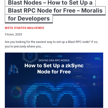
Blast Nodes – How to Set Up a
Blast RPC Node for Free – Moralis
for Developers
META VISATOS NAUJIENOS
5 kovo, 2025
Are you looking for the easiest way to set up a Blast RPC node? If so,
you’re precisely where you…