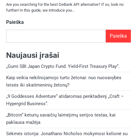
Are you searching for the best DeBank API alternative? If so, look no
further! In this guide, we introduce you…
Paieška
Paieška
Naujausi įrašai
„Gumi SBI Japan Crypto Fund: Yield-First Treasury Play“.
Kaip veikia nekilnojamojo turto žetonai: nuo nuosavybės
teisės iki skaitmeninių žetonų?
„9 Goddesses Adventure“ atidaromas penktadienį „Craft –
Hypergrid Business“.
„Bitcoin“ keturių savaičių laimėjimų serijos testas, kai
paklausa mažėja
Sėkmės istorija: Jonathano Nicholso mokymosi kelionė su