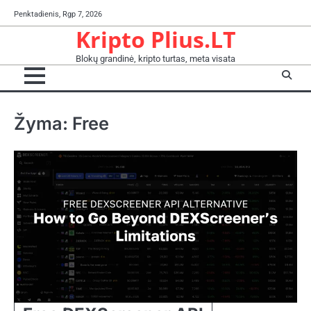
Skip
Penktadienis, Rgp 7, 2026
to
Kripto Plius.LT
content
Blokų grandinė, kripto turtas, meta visata
Žyma:
Free