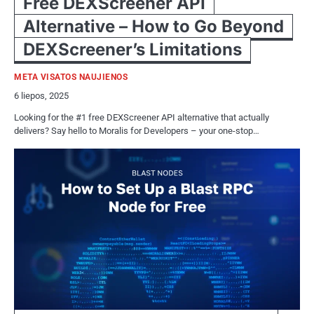
Free DEXScreener API
Alternative – How to Go Beyond
DEXScreener’s Limitations
META VISATOS NAUJIENOS
6 liepos, 2025
Looking for the #1 free DEXScreener API alternative that actually
delivers? Say hello to Moralis for Developers – your one-stop…