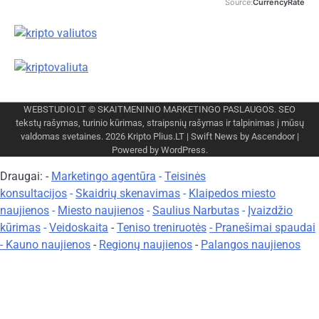
WEBSTUDIO.LT
© SKAITMENINIO MARKETINGO PASLAUGOS. SEO
tekstų rašymas, turinio kūrimas, straipsnių rašymas ir talpinimas į mūsų
valdomas svetaines. 2026
Kripto Plius.LT
| Swift News by
Ascendoor
|
Powered by
WordPress
.
Draugai: -
Marketingo agentūra
-
Teisinės
konsultacijos
-
Skaidrių skenavimas
-
Klaipedos miesto
naujienos
-
Miesto naujienos
-
Saulius Narbutas
-
Įvaizdžio
kūrimas
-
Veidoskaita
-
Teniso treniruotės
- Pranešimai spaudai
-
Kauno naujienos
-
Regionų naujienos
-
Palangos naujienos