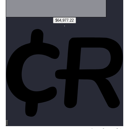
Source:
CurrencyRate