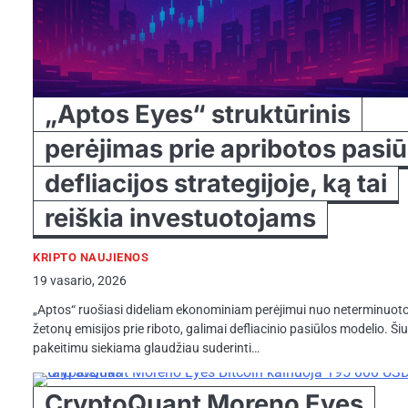
„Aptos Eyes“ struktūrinis
perėjimas prie apribotos pasiū
defliacijos strategijoje, ką tai
reiškia investuotojams
KRIPTO NAUJIENOS
19 vasario, 2026
„Aptos“ ruošiasi dideliam ekonominiam perėjimui nuo neterminuot
žetonų emisijos prie riboto, galimai defliacinio pasiūlos modelio. Ši
pakeitimu siekiama glaudžiau suderinti…
CryptoQuant Moreno Eyes