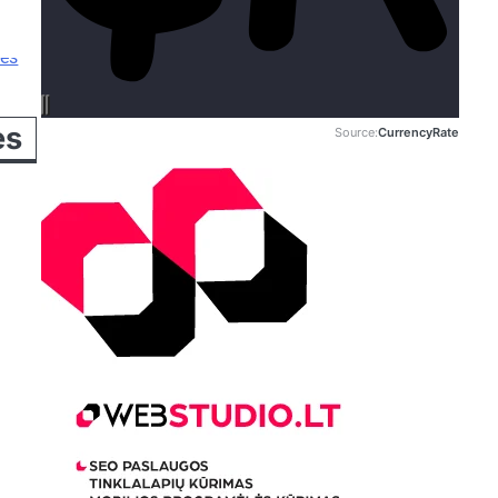
Source:
CurrencyRate
es