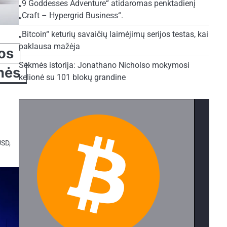
„9 Goddesses Adventure“ atidaromas penktadienį
„Craft – Hypergrid Business“.
„Bitcoin“ keturių savaičių laimėjimų serijos testas, kai
paklausa mažėja
bos
Sėkmės istorija: Jonathano Nicholso mokymosi
nės
kelionė su 101 blokų grandine
USD,