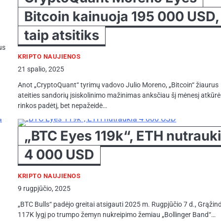
Bitcoin kainuoja 195 000 USD, 
taip atsitiks
us
KRIPTO NAUJIENOS
21 spalio, 2025
Anot „CryptoQuant“ tyrimų vadovo Julio Moreno, „Bitcoin“ žiaurus
ateities sandorių įsiskolinimo mažinimas anksčiau šį mėnesį atkūrė
rinkos padėtį, bet nepažeidė…
„BTC Eyes 119k“, ETH nutrauk
4 000 USD
KRIPTO NAUJIENOS
9 rugpjūčio, 2025
„BTC Bulls“ padėjo greitai atsigauti 2025 m. Rugpjūčio 7 d., Grąži
117K lygį po trumpo žemyn nukreipimo žemiau „Bollinger Band“…