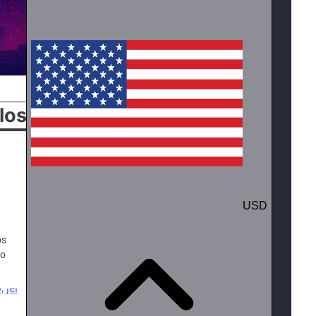
los
os
uo