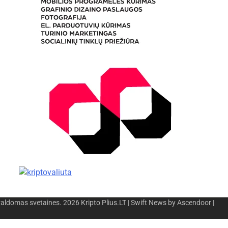
valdomas svetaines. 2026
Kripto Plius.LT
| Swift News by
Ascendoor
|
os
-
Miesto naujienos
-
Saulius Narbutas
-
Įvaizdžio