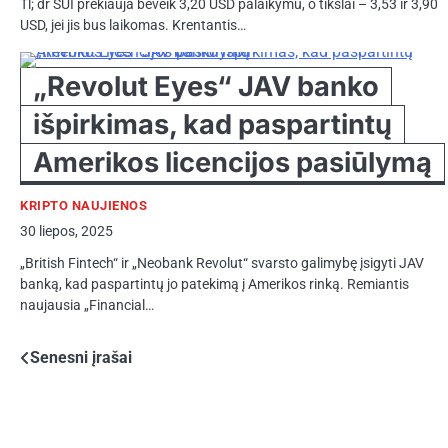
Tl; dr SUI prekiauja beveik 3,20 USD palaikymu, o tikslai – 3,53 ir 3,90
USD, jei jis bus laikomas. Krentantis…
„Revolut Eyes“ JAV banko
išpirkimas, kad paspartintų
Amerikos licencijos pasiūlymą
KRIPTO NAUJIENOS
30 liepos, 2025
„British Fintech“ ir „Neobank Revolut“ svarsto galimybę įsigyti JAV
banką, kad paspartintų jo patekimą į Amerikos rinką. Remiantis
naujausia „Financial…
Navigacija
Senesni įrašai
tarp
įrašų