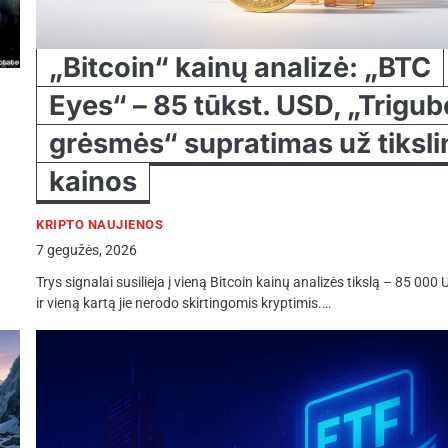
„Bitcoin“ kainų analizė: „BTC
Eyes“ – 85 tūkst. USD, „Trigu
grėsmės“ supratimas už tiksli
kainos
KRIPTO NAUJIENOS
7 gegužės, 2026
ų
Trys signalai susilieja į vieną Bitcoin kainų analizės tikslą – 85 000 
ir vieną kartą jie nerodo skirtingomis kryptimis.…