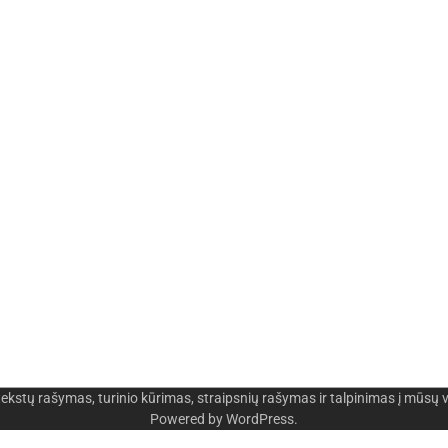
rašymas, turinio kūrimas, straipsnių rašymas ir talpinimas į mūsų 
Powered by
WordPress
.
os
-
Skaidrių skenavimas
-
Klaipedos miesto naujien