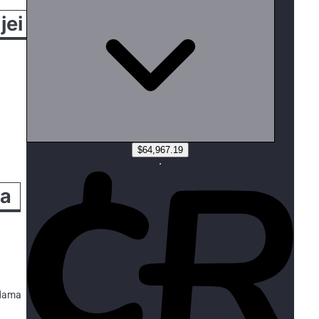
jei
ia
ndama