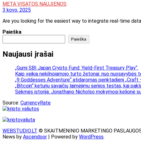
META VISATOS NAUJIENOS
3 kovo, 2025
Are you looking for the easiest way to integrate real-time dat
Paieška
Paieška
Naujausi įrašai
„Gumi SBI Japan Crypto Fund: Yield-First Treasury Play“.
Kaip veikia nekilnojamojo turto žetonai: nuo nuosavybės t
„9 Goddesses Adventure“ atidaromas penktadienį „Craft –
„Bitcoin“ keturių savaičių laimėjimų serijos testas, kai pa
Sėkmės istorija: Jonathano Nicholso mokymosi kelionė su
Source:
CurrencyRate
WEBSTUDIO.LT
© SKAITMENINIO MARKETINGO PASLAUGOS. SEO te
News by
Ascendoor
| Powered by
WordPress
.