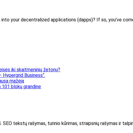
a into your decentralized applications (dapps)? If so, you’ve co
eisės iki skaitmeninių žetonų?
 Hypergrid Business“.
klausa mažėja
 101 blokų grandine
kstų rašymas, turinio kūrimas, straipsnių rašymas ir talpin