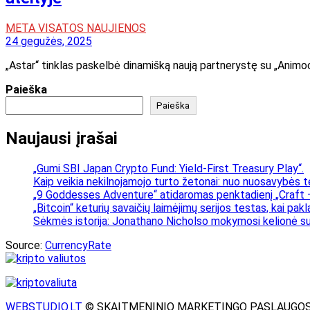
META VISATOS NAUJIENOS
24 gegužės, 2025
„Astar“ tinklas paskelbė dinamišką naują partnerystę su „Animoc
Paieška
Paieška
Naujausi įrašai
„Gumi SBI Japan Crypto Fund: Yield-First Treasury Play“.
Kaip veikia nekilnojamojo turto žetonai: nuo nuosavybės t
„9 Goddesses Adventure“ atidaromas penktadienį „Craft –
„Bitcoin“ keturių savaičių laimėjimų serijos testas, kai pa
Sėkmės istorija: Jonathano Nicholso mokymosi kelionė su
Source:
CurrencyRate
WEBSTUDIO.LT
© SKAITMENINIO MARKETINGO PASLAUGOS. SEO te