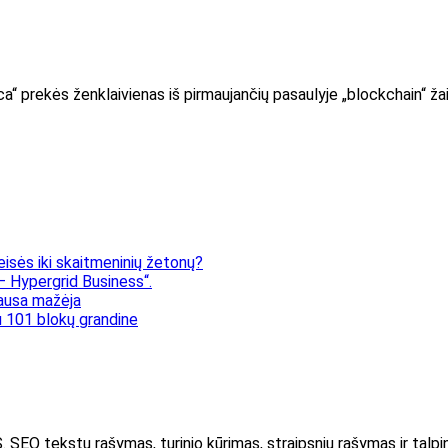
a“ prekės ženklaivienas iš pirmaujančių pasaulyje „blockchain“ ž
eisės iki skaitmeninių žetonų?
 Hypergrid Business“.
klausa mažėja
 101 blokų grandine
kstų rašymas, turinio kūrimas, straipsnių rašymas ir talpin