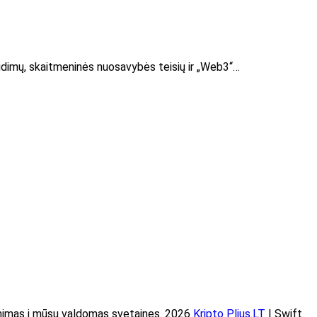
aidimų, skaitmeninės nuosavybės teisių ir „Web3“…
imas į mūsų valdomas svetaines. 2026
Kripto Plius.LT
| Swift