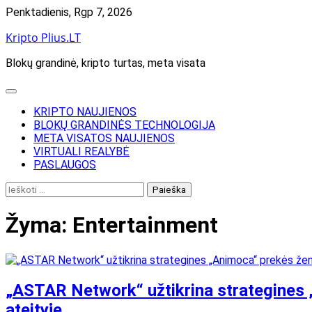
Skip
Penktadienis, Rgp 7, 2026
to
Kripto Plius.LT
content
Blokų grandinė, kripto turtas, meta visata
KRIPTO NAUJIENOS
BLOKŲ GRANDINĖS TECHNOLOGIJA
META VISATOS NAUJIENOS
VIRTUALI REALYBĖ
PASLAUGOS
Ieškoti:
Žyma:
Entertainment
„ASTAR Network“ užtikrina strategines „
ateityje