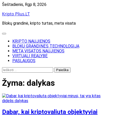
Skip
Šeštadienis, Rgp 8, 2026
to
Kripto Plius.LT
content
Blokų grandinė, kripto turtas, meta visata
KRIPTO NAUJIENOS
BLOKŲ GRANDINĖS TECHNOLOGIJA
META VISATOS NAUJIENOS
VIRTUALI REALYBĖ
PASLAUGOS
Ieškoti:
Žyma:
dalykas
Dabar, kai kriptovaliuta objektyviai