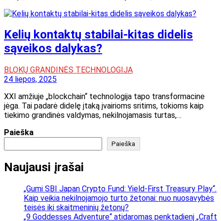
Kelių kontaktų stabilai-kitas didelis
sąveikos dalykas?
BLOKŲ GRANDINĖS TECHNOLOGIJA
24 liepos, 2025
XXI amžiuje „blockchain“ technologija tapo transformacine
jėga. Tai padarė didelę įtaką įvairioms sritims, tokioms kaip
tiekimo grandinės valdymas, nekilnojamasis turtas,…
Paieška
Paieška
Naujausi įrašai
„Gumi SBI Japan Crypto Fund: Yield-First Treasury Play“.
Kaip veikia nekilnojamojo turto žetonai: nuo nuosavybės
teisės iki skaitmeninių žetonų?
„9 Goddesses Adventure“ atidaromas penktadienį „Craft