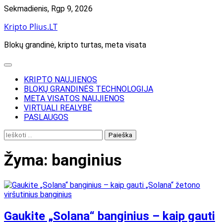
Skip
Sekmadienis, Rgp 9, 2026
to
Kripto Plius.LT
content
Blokų grandinė, kripto turtas, meta visata
KRIPTO NAUJIENOS
BLOKŲ GRANDINĖS TECHNOLOGIJA
META VISATOS NAUJIENOS
VIRTUALI REALYBĖ
PASLAUGOS
Ieškoti:
Žyma:
banginius
Gaukite „Solana“ banginius – kaip gauti