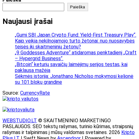
Paieška
Naujausi įrašai
„Gumi SBI Japan Crypto Fund: Yield-First Treasury Play“.
Kaip veikia nekilnojamojo turto žetonai: nuo nuosavybės
teisės iki skaitmeninių žetonų?
„9 Goddesses Adventure“ atidaromas penktadienį „Craft
– Hypergrid Business“.
„Bitcoin“ keturių savaičių laimėjimų serijos testas, kai
paklausa mažėja
Sėkmės istorija: Jonathano Nicholso mokymosi kelionė
su 101 blokų grandine
Source:
CurrencyRate
WEBSTUDIO.LT
© SKAITMENINIO MARKETINGO
PASLAUGOS. SEO tekstų rašymas, turinio kūrimas, straipsnių
rašymas ir talpinimas į mūsų valdomas svetaines. 2026
Kripto
Plius.LT
| Swift News by
Ascendoor
| Powered by