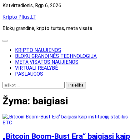
Skip
Ketvirtadienis, Rgp 6, 2026
to
Kripto Plius.LT
content
Blokų grandinė, kripto turtas, meta visata
KRIPTO NAUJIENOS
BLOKŲ GRANDINĖS TECHNOLOGIJA
META VISATOS NAUJIENOS
VIRTUALI REALYBĖ
PASLAUGOS
Ieškoti:
Žyma:
baigiasi
„Bitcoin Boom-Bust Era“ baigiasi kaip