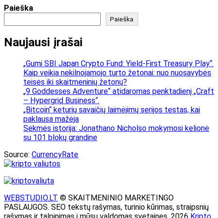
Paieška
Paieška
Naujausi įrašai
„Gumi SBI Japan Crypto Fund: Yield-First Treasury Play“.
Kaip veikia nekilnojamojo turto žetonai: nuo nuosavybės
teisės iki skaitmeninių žetonų?
„9 Goddesses Adventure“ atidaromas penktadienį „Craft
– Hypergrid Business“.
„Bitcoin“ keturių savaičių laimėjimų serijos testas, kai
paklausa mažėja
Sėkmės istorija: Jonathano Nicholso mokymosi kelionė
su 101 blokų grandine
Source:
CurrencyRate
WEBSTUDIO.LT
© SKAITMENINIO MARKETINGO
PASLAUGOS. SEO tekstų rašymas, turinio kūrimas, straipsnių
rašymas ir talpinimas į mūsų valdomas svetaines. 2026
Kripto