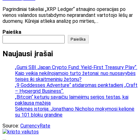
Pagrindiniai takeliai „XRP Ledger“ atnaujino operacijas po
vienos valandos sustabdymo neprarandant vartotojo lėšų ar
duomenų. Kūrėjai atlieka analizę po mirties,…
Paieška
Paieška
Naujausi įrašai
„Gumi SBI Japan Crypto Fund: Yield-First Treasury Play“.
Kaip veikia nekilnojamojo turto žetonai: nuo nuosavybės
teisės iki skaitmeninių žetonų?
„9 Goddesses Adventure“ atidaromas penktadienį „Craft
– Hypergrid Business“.
„Bitcoin“ keturių savaičių laimėjimų serijos testas, kai
paklausa mažėja
Sėkmės istorija: Jonathano Nicholso mokymosi kelionė
su 101 blokų grandine
Source:
CurrencyRate