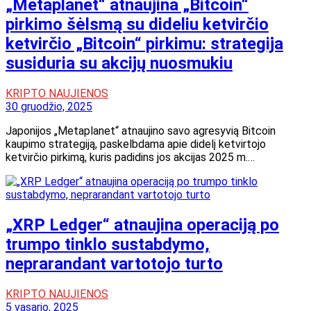
„Metaplanet“ atnaujina „Bitcoin“
pirkimo šėlsmą su dideliu ketvirčio
ketvirčio „Bitcoin“ pirkimu: strategija
susiduria su akcijų nuosmukiu
KRIPTO NAUJIENOS
30 gruodžio, 2025
Japonijos „Metaplanet“ atnaujino savo agresyvią Bitcoin
kaupimo strategiją, paskelbdama apie didelį ketvirtojo
ketvirčio pirkimą, kuris padidins jos akcijas 2025 m.…
„XRP Ledger“ atnaujina operaciją po
trumpo tinklo sustabdymo,
neprarandant vartotojo turto
KRIPTO NAUJIENOS
5 vasario, 2025