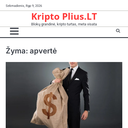
Skip
Sekmadienis, Rgp 9, 2026
to
Kripto Plius.LT
content
Blokų grandinė, kripto turtas, meta visata
Žyma:
apvertė